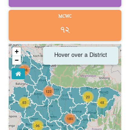
MCWC
৭২
+
Hover over a District
−
198
123
20
93
48
180
96