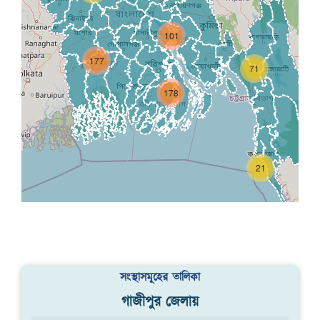
101
177
71
178
21
সংস্থাসমূহের তালিকা
গাজীপুর জেলায়