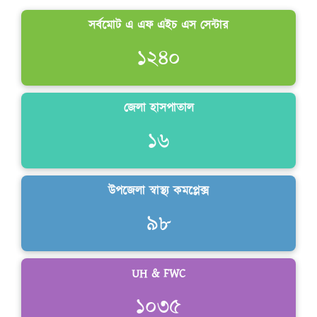
সর্বমোট এ এফ এইচ এস সেন্টার
কৈশোরকাল
১২৪০
জেলা হাসপাতাল
১৬
উপজেলা স্বাস্থ্য কমপ্লেক্স
৯৮
UH & FWC
১০৩৫