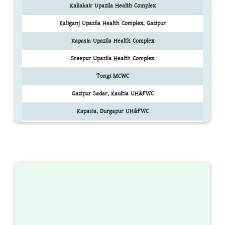
Kaliakair Upazila Health Complex
Kaliganj Upazila Health Complex, Gazipur
Kapasia Upazila Health Complex
Sreepur Upazila Health Complex
Tongi MCWC
Gazipur Sadar, Kaultia UH&FWC
Kapasia, Durgapur UH&FWC
Kaliakoir,Mouchak UH&FWC
Kaliganj,Nagari UH&FWC
Sreepur,Telihati UH&FWC
অন্যান্য জেলা ঘুরে দেখার জন্য ক্লিক করুন