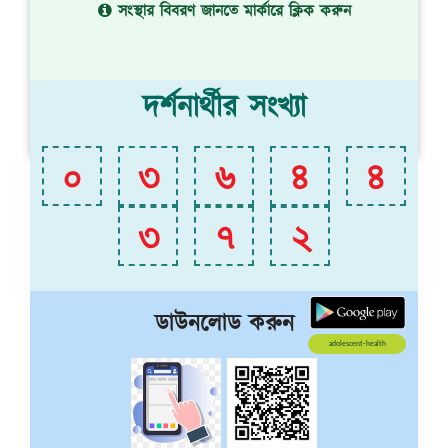
সংস্থার বিবরণ জানতে মার্কারে ক্লিক করুন
দর্শনার্থীর সংখ্যা
০
৩
৬
৪
৪
৩
৭
২
ডাউনলোড করুন
adolescent-health