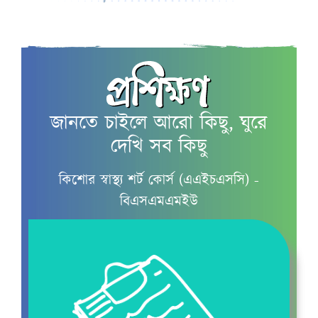
কৈশোরকাল
জানতে চাইলে আরো কিছু, ঘুরে
মাসিক ও কিশোরীদের
দেখি সব কিছু
মাসিক চলাকালীন যত্ন
কিশোর স্বাস্থ্য শর্ট কোর্স (এএইচএসসি) -
বিএসএমএমইউ
কিশোরদের স্বপ্নে বীর্যপাত