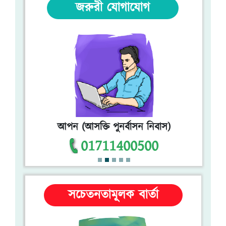
জরুরী যোগাযোগ
আপন (আসক্তি পুনর্বাসন নিবাস)
খাদ্য ও পুষ্টি চক্র
01711400500
সচেতনতামূলক বার্তা