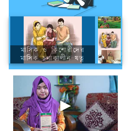
কৈশোরকাল
মাসিক ও কিশোরীদের
মাসিক চলাকালীন যত্ন
কিশোরদের স্বপ্নে বীর্যপাত