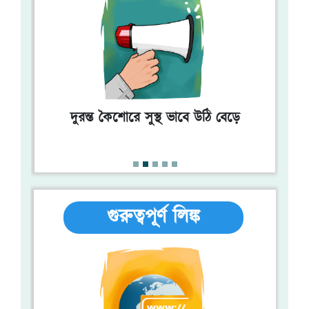
কৈশোরকাল
মাসিক ও কিশোরীদের
দুরন্ত কৈশোরে সুস্থ ভাবে উঠি বেড়ে
মাসিক চলাকালীন যত্ন
গুরুত্বপূর্ণ লিঙ্ক
কিশোরদের স্বপ্নে বীর্যপাত