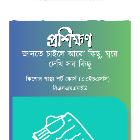
কৈশোরকাল
জানতে চাইলে আরো কিছু, ঘুরে
মাসিক ও কিশোরীদের
দেখি সব কিছু
মাসিক চলাকালীন যত্ন
কিশোর স্বাস্থ্য শর্ট কোর্স (এএইচএসসি) -
বিএসএমএমইউ
কিশোরদের স্বপ্নে বীর্যপাত