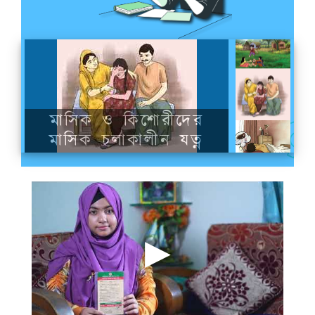
কৈশোরকাল
মাসিক ও কিশোরীদের
মাসিক চলাকালীন যত্ন
কিশোরদের স্বপ্নে বীর্যপাত