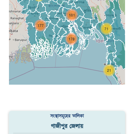
101
177
71
178
21
সংস্থাসমূহের তালিকা
গাজীপুর জেলায়