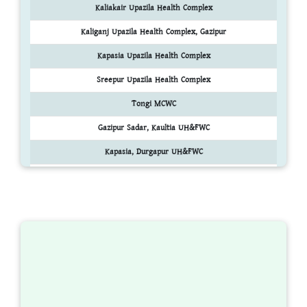
Kaliakair Upazila Health Complex
Kaliganj Upazila Health Complex, Gazipur
Kapasia Upazila Health Complex
Sreepur Upazila Health Complex
Tongi MCWC
Gazipur Sadar, Kaultia UH&FWC
Kapasia, Durgapur UH&FWC
Kaliakoir,Mouchak UH&FWC
Kaliganj,Nagari UH&FWC
Sreepur,Telihati UH&FWC
অন্যান্য জেলা ঘুরে দেখার জন্য ক্লিক করুন