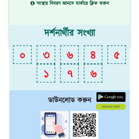
সংস্থার বিবরণ জানতে মার্কারে ক্লিক করুন
দর্শনার্থীর সংখ্যা
০
৩
৬
৪
৫
১
৭
৬
ডাউনলোড করুন
adolescent-health