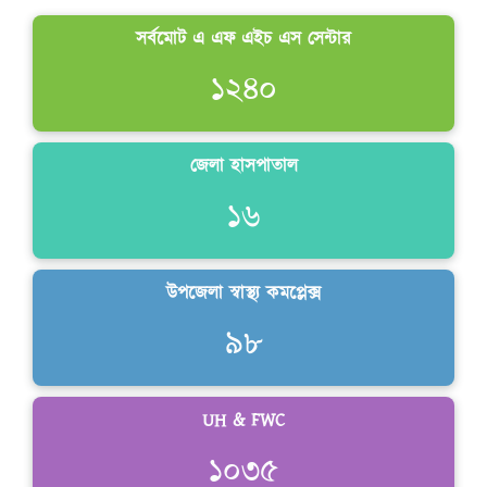
সর্বমোট এ এফ এইচ এস সেন্টার
কৈশোরকাল
১২৪০
জেলা হাসপাতাল
১৬
উপজেলা স্বাস্থ্য কমপ্লেক্স
৯৮
UH & FWC
১০৩৫