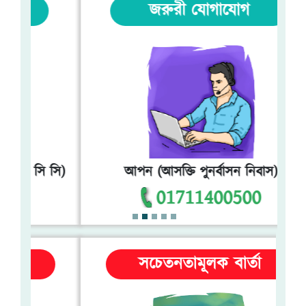
জরুরী যোগাযোগ
আপন (আসক্তি পুনর্বাসন নিবাস)
খাদ্য ও পুষ্টি চক্র
01711400500
সচেতনতামূলক বার্তা