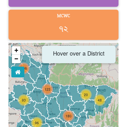
MCWC
৭২
+
Hover over a District
−
198
123
20
93
48
180
96